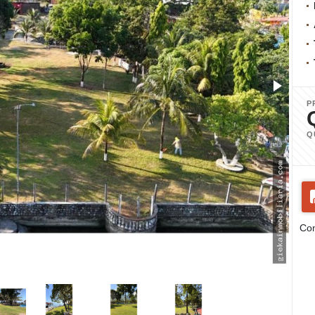
P
Q
Com