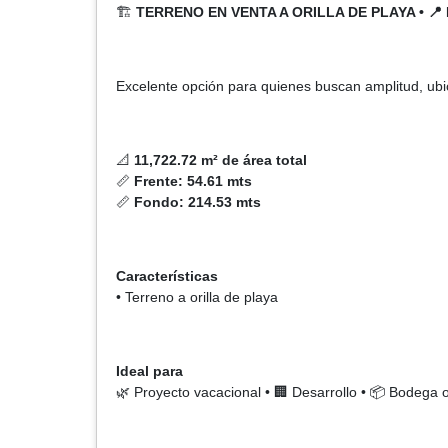
🏗️
TERRENO EN VENTA A ORILLA DE PLAYA • 📍
Excelente opción para quienes buscan amplitud, ubic
📐
11,722.72 m² de área total
📏
Frente: 54.61 mts
📏
Fondo: 214.53 mts
Características
• Terreno a orilla de playa
Ideal para
🌿 Proyecto vacacional • 🏢 Desarrollo • 📦 Bodega o