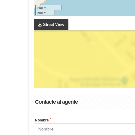
200 m
500 ft
Street View
Contacte al agente
*
Nombre