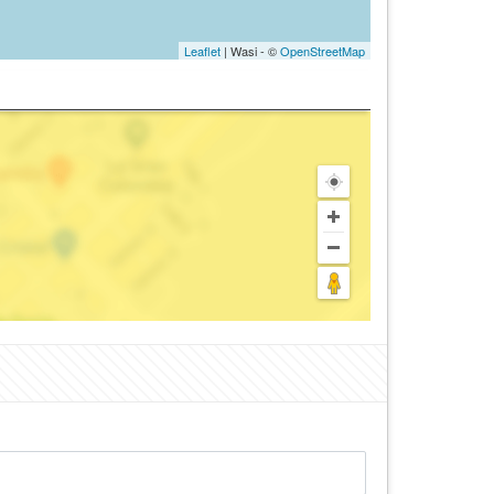
Leaflet
| Wasi - ©
OpenStreetMap