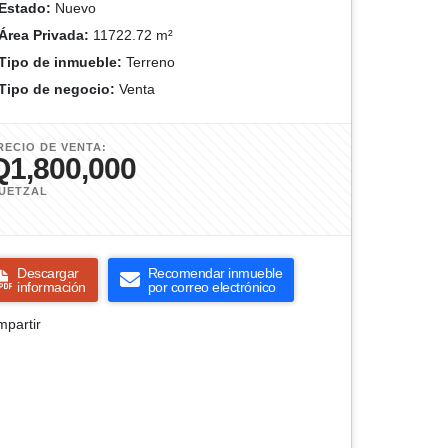
Estado:
Nuevo
Área Privada:
11722.72 m²
Tipo de inmueble:
Terreno
Tipo de negocio:
Venta
RECIO DE VENTA:
Q1,800,000
UETZAL
Descargar
Recomendar inmueble
información
por correo electrónico
partir