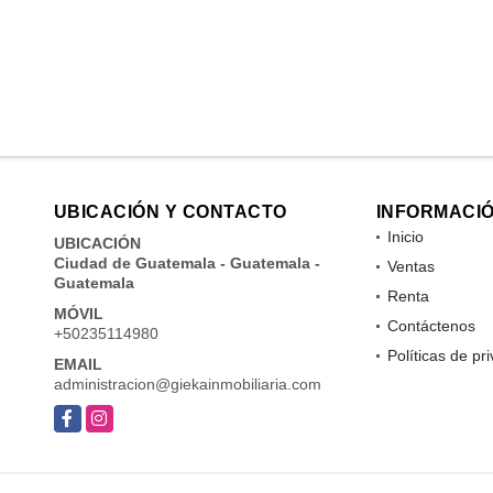
UBICACIÓN Y CONTACTO
INFORMACI
Inicio
UBICACIÓN
Ciudad de Guatemala - Guatemala -
Ventas
Guatemala
Renta
MÓVIL
Contáctenos
+50235114980
Políticas de pr
EMAIL
administracion@giekainmobiliaria.com
Facebook
Instagram