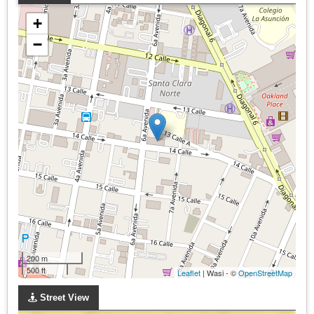
+
−
200 m
500 ft
Leaflet
| Wasi - ©
OpenStreetMap
Street View