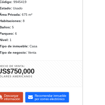
Código:
9945419
Estado:
Usado
Área Privada:
675 m²
Habitaciones:
8
Baños:
5
Parqueo:
6
Nivel:
1
Tipo de inmueble:
Casa
Tipo de negocio:
Venta
RECIO DE VENTA:
US$750,000
ÓLARES AMERICANOS
Descargar
Recomendar inmueble
información
por correo electrónico