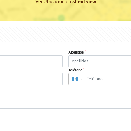
Ver Ubicación
en
street view
*
Apellidos
*
Teléfono
▼