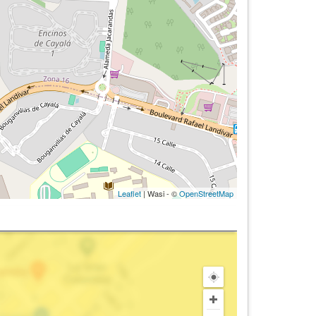
Leaflet
| Wasi - ©
OpenStreetMap