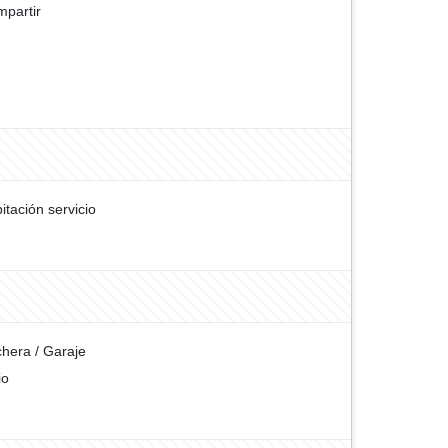
partir
itación servicio
hera / Garaje
io