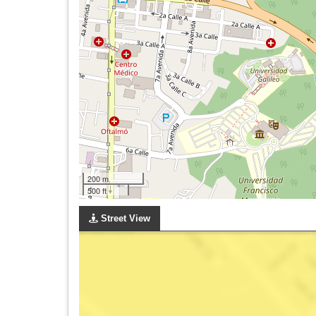
200 m
500 ft
Street View