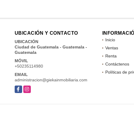
UBICACIÓN Y CONTACTO
INFORMACI
Inicio
UBICACIÓN
Ciudad de Guatemala - Guatemala -
Ventas
Guatemala
Renta
MÓVIL
Contáctenos
+50235114980
Políticas de pr
EMAIL
administracion@giekainmobiliaria.com
Facebook
Instagram