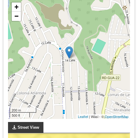
+
−
200 m
500 ft
Leaflet
| Wasi - ©
OpenStreetMap
Street View