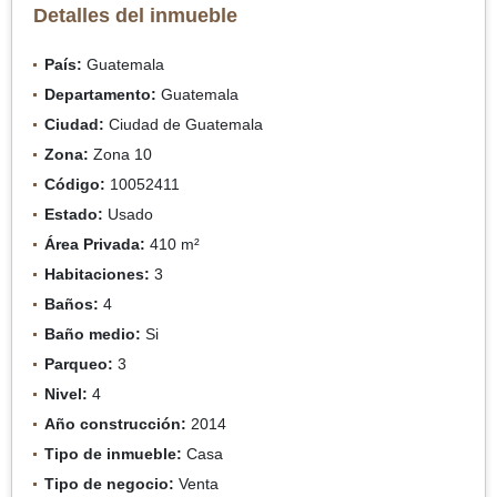
Detalles del inmueble
País:
Guatemala
Departamento:
Guatemala
Ciudad:
Ciudad de Guatemala
Zona:
Zona 10
Código:
10052411
Estado:
Usado
Área Privada:
410 m²
Habitaciones:
3
Baños:
4
Baño medio:
Si
Parqueo:
3
Nivel:
4
Año construcción:
2014
Tipo de inmueble:
Casa
Tipo de negocio:
Venta