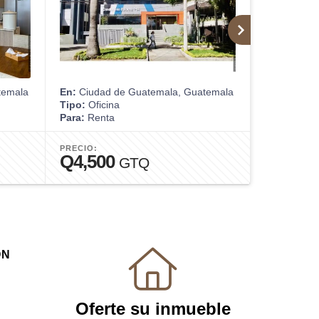
temala
En:
Ciudad de Guatemala, Guatemala
En:
Cobán, 
Tipo:
Oficina
Tipo:
Terre
Para:
Renta
Para:
Venta
PRECIO:
PRECIO:
Q4,500
Q3,50
GTQ
ÓN
Oferte su inmueble