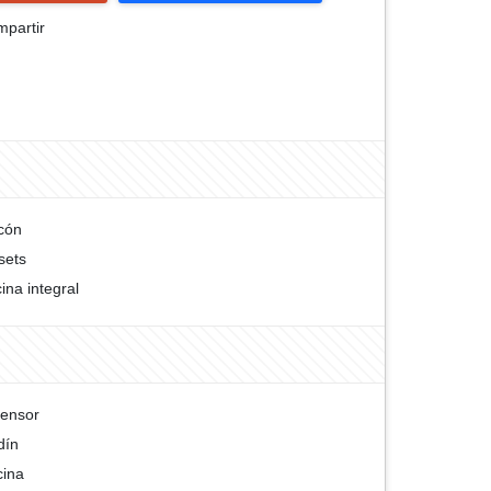
partir
cón
sets
ina integral
ensor
dín
cina