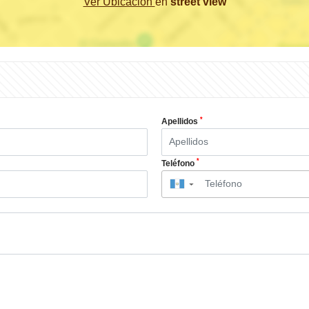
Ver Ubicación
en
street view
*
Apellidos
*
Teléfono
▼