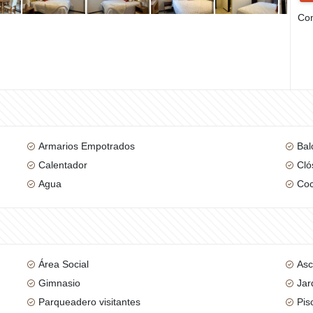
Com
Armarios Empotrados
Bal
Calentador
Cló
Agua
Coc
Área Social
Asc
Gimnasio
Jar
Parqueadero visitantes
Pis