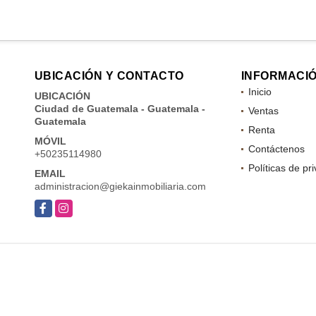
UBICACIÓN Y CONTACTO
INFORMACI
Inicio
UBICACIÓN
Ciudad de Guatemala - Guatemala -
Ventas
Guatemala
Renta
MÓVIL
Contáctenos
+50235114980
Políticas de pr
EMAIL
administracion@giekainmobiliaria.com
Facebook
Instagram