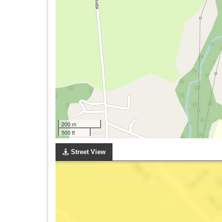
200 m
500 ft
Street View