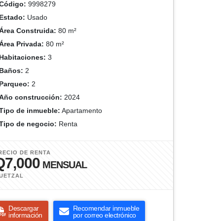
Código:
9998279
Estado:
Usado
Área Construida:
80 m²
Área Privada:
80 m²
Habitaciones:
3
Baños:
2
Parqueo:
2
Año construcción:
2024
Tipo de inmueble:
Apartamento
Tipo de negocio:
Renta
RECIO DE RENTA
Q7,000
MENSUAL
UETZAL
Descargar
Recomendar inmueble
información
por correo electrónico